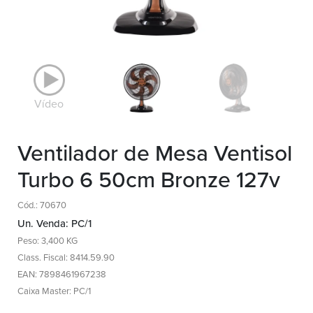
Vídeo
Ventilador de Mesa Ventisol
Turbo 6 50cm Bronze 127v
Cód.: 70670
Un. Venda: PC/1
Peso: 3,400 KG
Class. Fiscal: 8414.59.90
EAN: 7898461967238
Caixa Master: PC/1