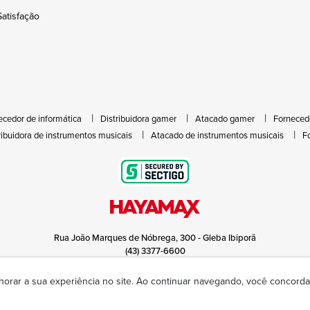
atisfação
ecedor de informática
Distribuidora gamer
Atacado gamer
Forneced
ribuidora de instrumentos musicais
Atacado de instrumentos musicais
F
Rua João Marques de Nóbrega, 300 - Gleba Ibiporã
(43) 3377-6600
hayamax@hayamax.com.br
Segunda à sexta das 8:00 às 18:00
horar a sua experiência no site. Ao continuar navegando, você concor