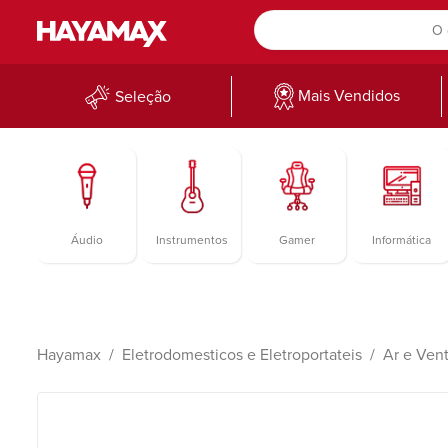
Mais Vendidos
Seleção
Áudio
Instrumentos
Gamer
Informática
Hayamax
Eletrodomesticos e Eletroportateis
Ar e Vent