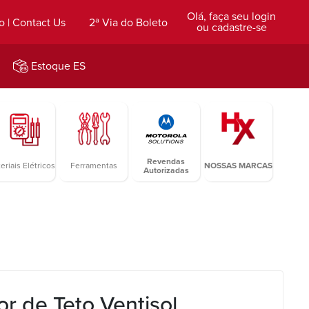
Olá, faça seu login
o | Contact Us
2ª Via do Boleto
ou cadastre-se
Estoque ES
Revendas
eriais Elétricos
Ferramentas
NOSSAS MARCAS
Autorizadas
or de Teto Ventisol