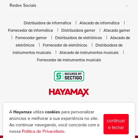
Redes Sociais
>
Distribuidora de informática
Atacado de informática
Fornecedor de informática
Distribuidora gamer
Atacado gamer
Fornecedor gamer
Distribuidora de eletrônicos
Atacado de
eletrônicos
Fornecedor de eletrônicos
Distribuidora de
instrumentos musicais
Atacado de instrumentos musicais
Fornecedor de instrumentos musicais
Rua João Marques de Nóbrega, 300 - Gleba Ibiporã
(43) 3377-6600
A
Hayamax
utiliza
cookies
para personalizar
hayamax@hayamax.com.br
anúncios e melhorar a sua experiência no site.
continuar
Segunda à sexta das 8:00 às 18:00
Ao continuar navegando, você concorda com a
e fechar
nossa
Política de Privacidade
.