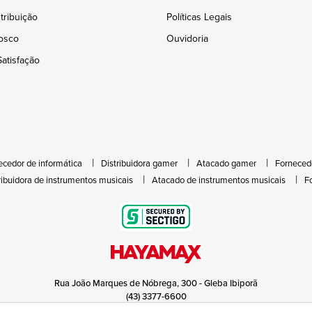
tribuição
Políticas Legais
osco
Ouvidoria
atisfação
ecedor de informática
Distribuidora gamer
Atacado gamer
Forneced
ribuidora de instrumentos musicais
Atacado de instrumentos musicais
F
Rua João Marques de Nóbrega, 300 - Gleba Ibiporã
(43) 3377-6600
hayamax@hayamax.com.br