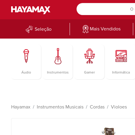
Mais Vendidos
Seleção
Áudio
Instrumentos
Gamer
Informática
Hayamax
Instrumentos Musicais
Cordas
Violoes