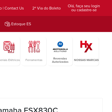
Olá, faça seu login
o | Contact Us
2ª Via do Boleto
ou cadastre-se
Estoque ES
Revendas
eriais Elétricos
Ferramentas
NOSSAS MARCAS
Autorizadas
Yamaha FSX830C