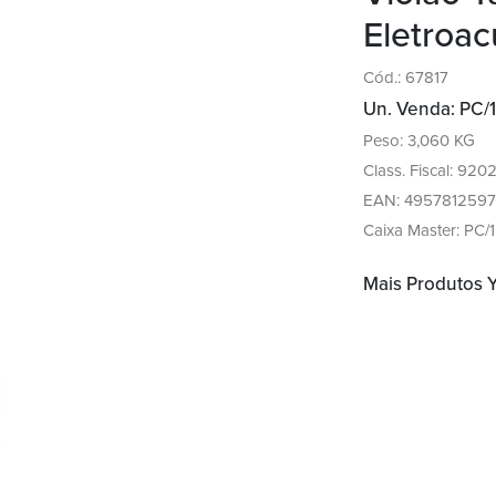
Eletroac
Cód.: 67817
Un. Venda: PC/1
Peso: 3,060 KG
Class. Fiscal: 920
EAN: 495781259
Caixa Master: PC/1
Mais Produtos