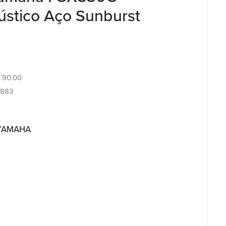
ústico Aço Sunburst
2.90.00
7883
 YAMAHA