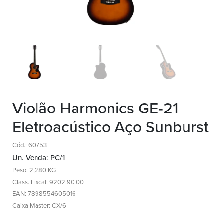
Violão Harmonics GE-21
Eletroacústico Aço Sunburst
Cód.: 60753
Un. Venda: PC/1
Peso: 2,280 KG
Class. Fiscal: 9202.90.00
EAN: 7898554605016
Caixa Master: CX/6