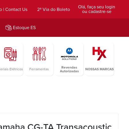
Olá, faça seu login
o | Contact Us
2ª Via do Boleto
ou cadastre-se
Estoque ES
Revendas
eriais Elétricos
Ferramentas
NOSSAS MARCAS
Autorizadas
Yamaha CG-TA Transacoustic