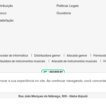
tribuição
Políticas Legais
osco
Ouvidoria
atisfação
ecedor de informática
Distribuidora gamer
Atacado gamer
Forneced
ribuidora de instrumentos musicais
Atacado de instrumentos musicais
F
horar a sua experiência no site. Ao continuar navegando, você concor
Rua João Marques de Nóbrega, 300 - Gleba Ibiporã
(43) 3377-6600
hayamax@hayamax.com.br