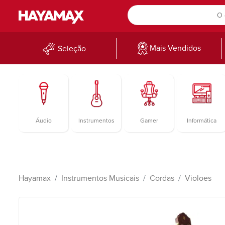
Mais Vendidos
Seleção
Áudio
Instrumentos
Gamer
Informática
Hayamax
Instrumentos Musicais
Cordas
Violoes