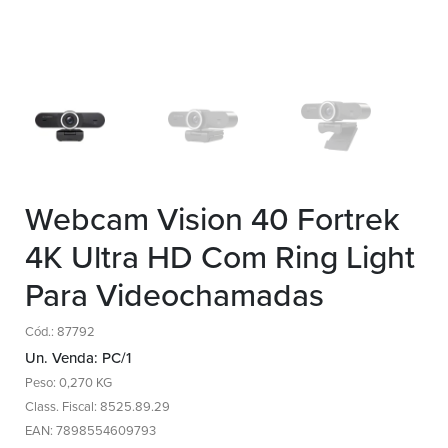
Webcam Vision 40 Fortrek
4K Ultra HD Com Ring Light
Para Videochamadas
Cód.: 87792
Un. Venda: PC/1
Peso: 0,270 KG
Class. Fiscal: 8525.89.29
EAN: 7898554609793