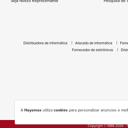
Seja Nosso Representante
Pesquisa de S
Distribuidora de informática
Atacado de informática
Forn
Fornecedor de eletrônicos
Dist
A
Hayamax
utiliza
cookies
para personalizar anúncios e mel
Copyright © 1988-2026 - T