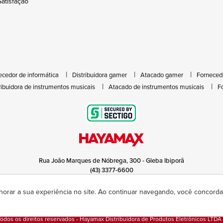
atisfação
ecedor de informática
Distribuidora gamer
Atacado gamer
Forneced
ribuidora de instrumentos musicais
Atacado de instrumentos musicais
F
Rua João Marques de Nóbrega, 300 - Gleba Ibiporã
(43) 3377-6600
hayamax@hayamax.com.br
Segunda à sexta das 8:00 às 18:00
horar a sua experiência no site. Ao continuar navegando, você concor
odos os direitos reservados - Hayamax Distribuidora de Produtos Eletrônicos LTDA