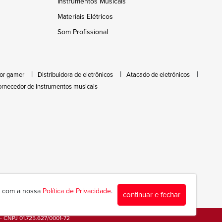
Instrumentos Musicais
Materiais Elétricos
Som Profissional
or gamer
Distribuidora de eletrônicos
Atacado de eletrônicos
ornecedor de instrumentos musicais
da com a nossa
Política de Privacidade
.
continuar e fechar
 - CNPJ 01.725.627/0001-72