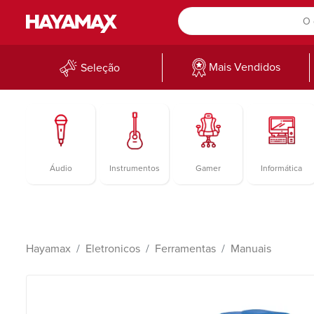
Mais Vendidos
Seleção
Áudio
Instrumentos
Gamer
Informática
Hayamax
Eletronicos
Ferramentas
Manuais