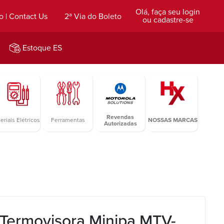
Olá, faça seu login
o | Contact Us
2ª Via do Boleto
ou cadastre-se
Estoque ES
Revendas
eriais Elétricos
Ferramentas
NOSSAS MARCAS
Autorizadas
Termovisora Minipa MTV-