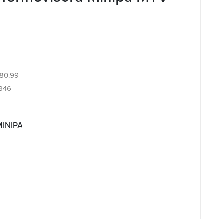
1.80.99
846
MINIPA