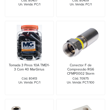
Cód. 80407
Cód. 80409
Un. Venda: PC/1
Un. Venda: PC/1
Tomada 3 Pinos 10A TMD1-
Conector F de
3 Com 40 MarGirius
Compressão RG6
CFMP0002 Storm
Cód. 80413
Cód. 70975
Un. Venda: PC/1
Un. Venda: PCT/100