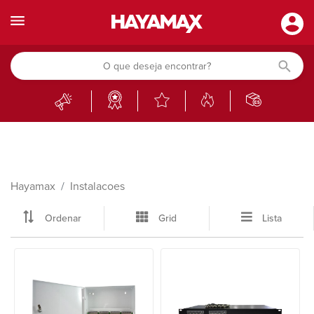
Hayamax
Instalacoes
Ordenar
Grid
Lista