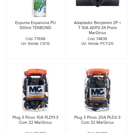
Espuma Expansiva PU
Adaptador Benjamim 2P +
300ml TEKBOND
T 10A ADP2-34 Preto
MarGirius
Cód. 77698
Cód. 74839
Un. Venda: CX/12
Un. Venda: PCT/20
Plug 3 Pinos 10A PLD11-3
Plug 3 Pinos 20A PLD2-3
Com 32 MarGirius
Com 32 MarGirius