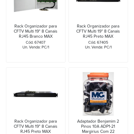
Rack Organizador para
Rack Organizador para
CFTV Multi 19" 8 Canais
CFTV Multi 19" 8 Canais
RJ45 Branco MAX
RJ45 Preto MAX
ELETRON
ELETRON
Cód. 67407
Cód. 67405
Un. Venda: PC/1
Un. Venda: PC/1
Rack Organizador para
Adaptador Benjamim 2
CFTV Multi 19" 8 Canais
Pinos 10A ADP1-21
RJ45 Preto MAX
Margirius Com 22