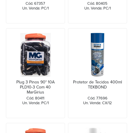
ELETRON
Cód. 67357
Cód. 80405
Un. Venda: PC/1
Un. Venda: PC/1
Plug 3 Pinos 90° 10A
Protetor de Tecidos 400ml
PLD10-3 Com 40
TEKBOND
MarGirius
Cód. 80411
Cód. 77696
Un. Venda: PC/1
Un. Venda: CX/12