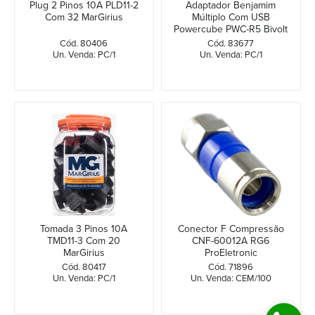
Plug 2 Pinos 10A PLD11-2
Adaptador Benjamim
Com 32 MarGirius
Múltiplo Com USB
Powercube PWC-R5 Bivolt
ELG
Cód. 80406
Cód. 83677
Un. Venda: PC/1
Un. Venda: PC/1
Tomada 3 Pinos 10A
Conector F Compressão
TMD11-3 Com 20
CNF-60012A RG6
MarGirius
ProEletronic
Cód. 80417
Cód. 71896
Un. Venda: PC/1
Un. Venda: CEM/100