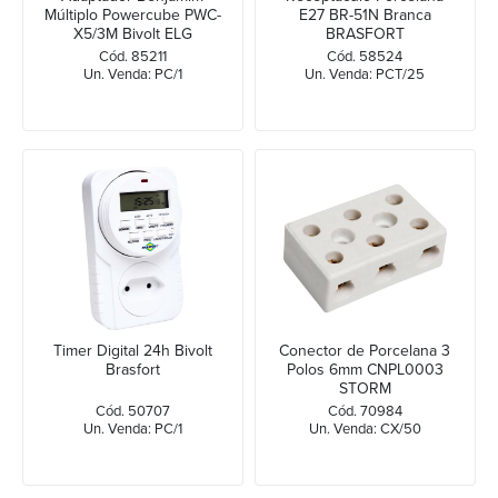
Múltiplo Powercube PWC-
E27 BR-51N Branca
X5/3M Bivolt ELG
BRASFORT
Cód. 85211
Cód. 58524
Un. Venda: PC/1
Un. Venda: PCT/25
Timer Digital 24h Bivolt
Conector de Porcelana 3
Brasfort
Polos 6mm CNPL0003
STORM
Cód. 50707
Cód. 70984
Un. Venda: PC/1
Un. Venda: CX/50