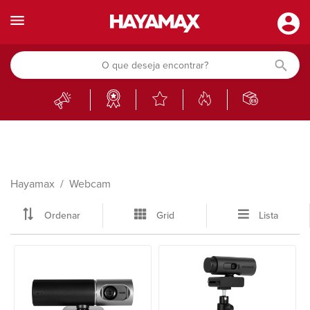
Hayamax
Webcam
Ordenar
Grid
Lista