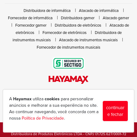
Distribuidora de informática
Atacado de informática
Fornecedor de informática
Distribuidora gamer
Atacado gamer
Fornecedor gamer
Distribuidora de eletrônicos
Atacado de
eletrônicos
Fornecedor de eletrônicos
Distribuidora de
instrumentos musicais
Atacado de instrumentos musicais
Fornecedor de instrumentos musicais
Rua João Marques de Nóbrega, 300 - Gleba Ibiporã
(43) 3377-6600
A
Hayamax
utiliza
cookies
para personalizar
hayamax@hayamax.com.br
anúncios e melhorar a sua experiência no site.
continuar
Segunda à sexta das 8:00 às 18:00
Ao continuar navegando, você concorda com a
e fechar
nossa
Política de Privacidade
.
Copyright © 1988-2026 - Todos os direitos reservados - Hayamax
Distribuidora de Produtos Eletrônicos LTDA - CNPJ 01.725.627/0001-72