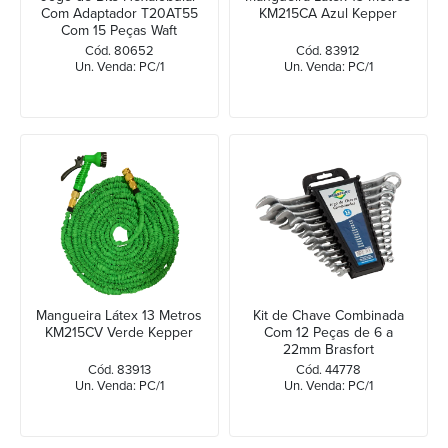
Com Adaptador T20AT55
KM215CA Azul Kepper
Com 15 Peças Waft
Cód. 80652
Cód. 83912
Un. Venda: PC/1
Un. Venda: PC/1
Mangueira Látex 13 Metros
Kit de Chave Combinada
KM215CV Verde Kepper
Com 12 Peças de 6 a
22mm Brasfort
Cód. 83913
Cód. 44778
Un. Venda: PC/1
Un. Venda: PC/1