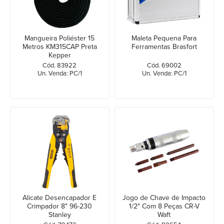
Mangueira Poliéster 15
Maleta Pequena Para
Metros KM315CAP Preta
Ferramentas Brasfort
Kepper
Cód. 83922
Cód. 69002
Un. Venda: PC/1
Un. Venda: PC/1
Alicate Desencapador E
Jogo de Chave de Impacto
Crimpador 8" 96-230
1/2" Com 8 Peças CR-V
Stanley
Waft