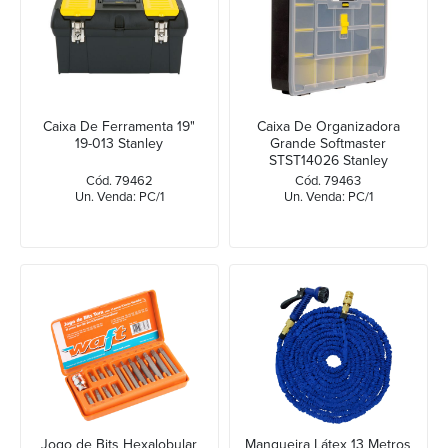
Caixa De Ferramenta 19"
Caixa De Organizadora
19-013 Stanley
Grande Softmaster
STST14026 Stanley
Cód. 79462
Cód. 79463
Un. Venda: PC/1
Un. Venda: PC/1
Jogo de Bits Hexalobular
Mangueira Látex 13 Metros