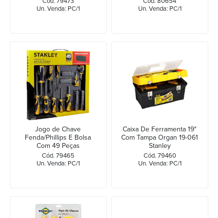
Cód. 79473
Cód. 80654
Un. Venda: PC/1
Un. Venda: PC/1
Jogo de Chave
Caixa De Ferramenta 19"
Fenda/Phillips E Bolsa
Com Tampa Organ 19-061
Com 49 Peças
Stanley
STHT70887M Stanley
Cód. 79465
Cód. 79460
Un. Venda: PC/1
Un. Venda: PC/1