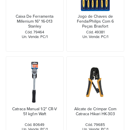
Caixa De Ferramenta
Jogo de Chaves de
Millenium 16" 16-013
Fenda/Philips Com 6
Stanley
Peças Brasfort
Cód. 79464
Cód. 49381
Un. Venda: PC/1
Un. Venda: PC/1
Catraca Manual 1/2" CR-V
Alicate de Crimpar Com
51 kgf.m Waft
Catraca Hikari HK-303
Cód. 80649
Cód. 79685
Un. Venda: PC/1
Un. Venda: PC/1