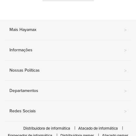
Mais Hayamax
>
Informações
>
Nossas Políticas
>
Departamentos
>
Redes Sociais
>
Distribuidora de informática
Atacado de informática
Fornecedor de informática
Distribuidora gamer
Atacado gamer