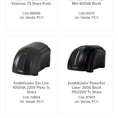
Externas TS Shara Preto
Mini 600VA Bivolt
Cód. 88056
Cód. 60711
Un. Venda: PC/1
Un. Venda: PC/1
Estabilizador Evs Line
Estabilizador PowerEst
1000VA 220V Preto Ts
Laser 2000 Bivolt
Shara
115/220V Ts Shara
Cód. 74954
Cód. 87813
Un. Venda: PC/1
Un. Venda: PC/1