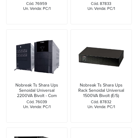
Cód. 76959
Cód. 87833
Un. Venda: PC/1
Un. Venda: PC/1
Nobreak Ts Shara Ups
Nobreak Ts Shara Ups
Senoidal Universal
Rack Senoidal Universal
2200VA Bivolt - Com
1500VA Bivolt (E/S)
Rodízio
Cód. 76039
Cód. 87832
Un. Venda: PC/1
Un. Venda: PC/1