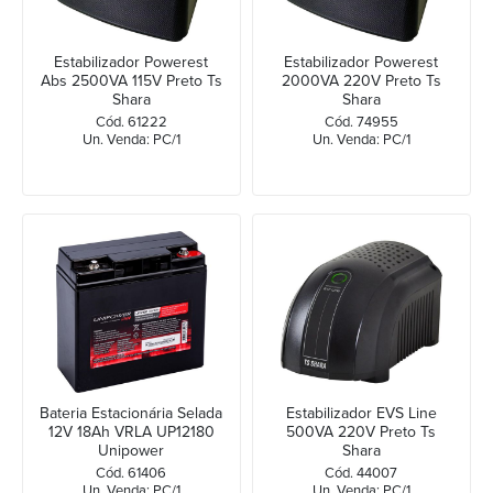
Estabilizador Powerest
Estabilizador Powerest
Abs 2500VA 115V Preto Ts
2000VA 220V Preto Ts
Shara
Shara
Cód. 61222
Cód. 74955
Un. Venda: PC/1
Un. Venda: PC/1
Bateria Estacionária Selada
Estabilizador EVS Line
12V 18Ah VRLA UP12180
500VA 220V Preto Ts
Unipower
Shara
Cód. 61406
Cód. 44007
Un. Venda: PC/1
Un. Venda: PC/1