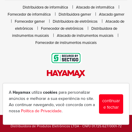
Distribuidora de informática
Atacado de informática
Fornecedor de informática
Distribuidora gamer
Atacado gamer
Fornecedor gamer
Distribuidora de eletrônicos
Atacado de
eletrônicos
Fornecedor de eletrônicos
Distribuidora de
instrumentos musicais
Atacado de instrumentos musicais
Fornecedor de instrumentos musicais
Rua João Marques de Nóbrega, 300 - Gleba Ibiporã
(43) 3377-6600
A
Hayamax
utiliza
cookies
para personalizar
hayamax@hayamax.com.br
anúncios e melhorar a sua experiência no site.
continuar
Segunda à sexta das 8:00 às 18:00
Ao continuar navegando, você concorda com a
e fechar
nossa
Política de Privacidade
.
Copyright © 1988-2026 - Todos os direitos reservados - Hayamax
Distribuidora de Produtos Eletrônicos LTDA - CNPJ 01.725.627/0001-72