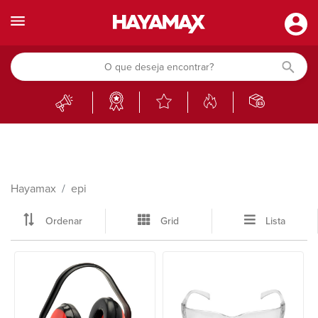
Hayamax
epi
Ordenar
Grid
Lista