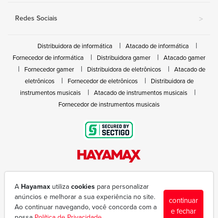
Redes Sociais
>
Distribuidora de informática
Atacado de informática
Fornecedor de informática
Distribuidora gamer
Atacado gamer
Fornecedor gamer
Distribuidora de eletrônicos
Atacado de
eletrônicos
Fornecedor de eletrônicos
Distribuidora de
instrumentos musicais
Atacado de instrumentos musicais
Fornecedor de instrumentos musicais
Rua João Marques de Nóbrega, 300 - Gleba Ibiporã
(43) 3377-6600
A
Hayamax
utiliza
cookies
para personalizar
hayamax@hayamax.com.br
anúncios e melhorar a sua experiência no site.
continuar
Segunda à sexta das 8:00 às 18:00
Ao continuar navegando, você concorda com a
e fechar
nossa
Política de Privacidade
.