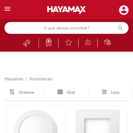
Hayamax
Iluminacao
Ordenar
Grid
Lista