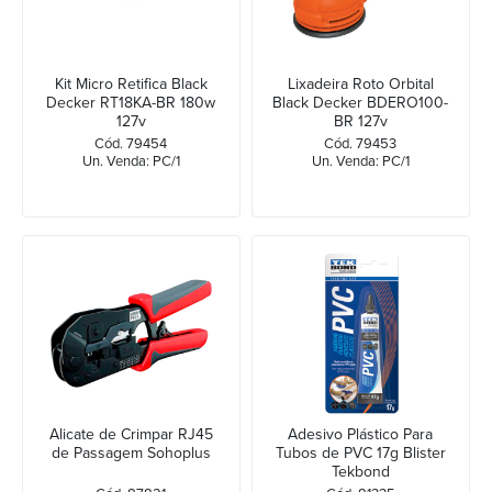
Kit Micro Retifica Black
Lixadeira Roto Orbital
Decker RT18KA-BR 180w
Black Decker BDERO100-
127v
BR 127v
Cód. 79454
Cód. 79453
Un. Venda: PC/1
Un. Venda: PC/1
Alicate de Crimpar RJ45
Adesivo Plástico Para
de Passagem Sohoplus
Tubos de PVC 17g Blister
Tekbond