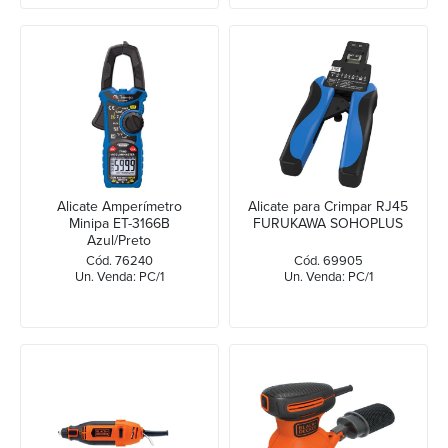
Alicate Amperímetro
Alicate para Crimpar RJ45
Minipa ET-3166B
FURUKAWA SOHOPLUS
Azul/Preto
Cód. 76240
Cód. 69905
Un. Venda: PC/1
Un. Venda: PC/1