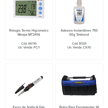
Relogio Termo Higrometro
Adesivo Instantâneo 793
Minipa MT241A
50g Tekbond
Cód. 66741
Cód. 81331
Un. Venda: PC/1
Un. Venda: CX/10
Ferro de Solda A Gás
Bolsa Para Ferramentas 14