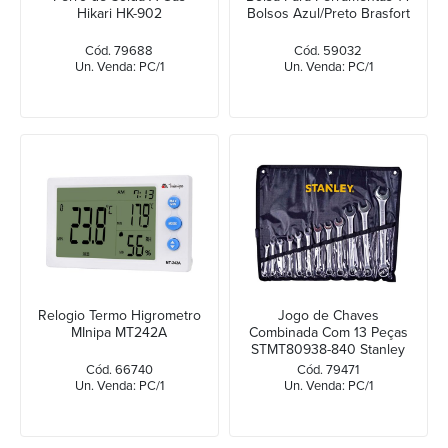
Hikari HK-902
Bolsos Azul/Preto Brasfort
Cód. 79688
Cód. 59032
Un. Venda: PC/1
Un. Venda: PC/1
Relogio Termo Higrometro
Jogo de Chaves
MInipa MT242A
Combinada Com 13 Peças
STMT80938-840 Stanley
Cód. 66740
Cód. 79471
Un. Venda: PC/1
Un. Venda: PC/1