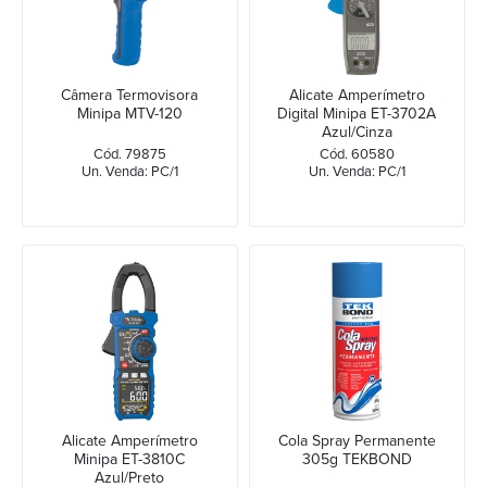
Câmera Termovisora
Alicate Amperímetro
Minipa MTV-120
Digital Minipa ET-3702A
Azul/Cinza
Cód. 79875
Cód. 60580
Un. Venda: PC/1
Un. Venda: PC/1
Alicate Amperímetro
Cola Spray Permanente
Minipa ET-3810C
305g TEKBOND
Azul/Preto