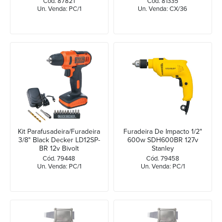
Cód. 87821
Cód. 81335
Un. Venda: PC/1
Un. Venda: CX/36
Kit Parafusadeira/Furadeira
Furadeira De Impacto 1/2"
3/8" Black Decker LD12SP-
600w SDH600BR 127v
BR 12v Bivolt
Stanley
Cód. 79448
Cód. 79458
Un. Venda: PC/1
Un. Venda: PC/1