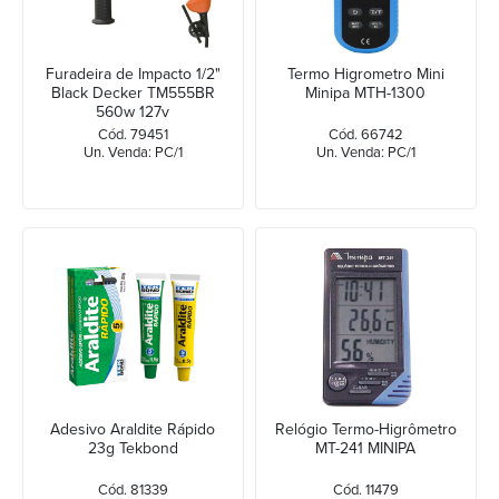
Furadeira de Impacto 1/2"
Termo Higrometro Mini
Black Decker TM555BR
Minipa MTH-1300
560w 127v
Cód. 79451
Cód. 66742
Un. Venda: PC/1
Un. Venda: PC/1
Adesivo Araldite Rápido
Relógio Termo-Higrômetro
23g Tekbond
MT-241 MINIPA
Cód. 81339
Cód. 11479