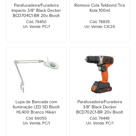
Parafusadeira/Furadeira
Remove Cola Tekbond Tira
Impacto 3/8" Black Decker
Kola 100ml
BCD704C1-BR 20v Bivolt
Cód. 79450
Cód. 78835
Un. Venda: PC/1
Un. Venda: CX/24
Lupa de Bancada com
Parafusadeira/Furadeira
Iluminação LED 5D Bivolt
3/8" Black Decker
HL400 Branco Hikari
BCD702C1-BR 20v Bivolt
Cód. 66055
Cód. 79449
Un. Venda: PC/1
Un. Venda: PC/1