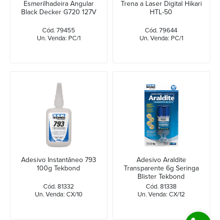
Esmerilhadeira Angular
Trena a Laser Digital Hikari
Black Decker G720 127V
HTL-50
Cód. 79455
Cód. 79644
Un. Venda: PC/1
Un. Venda: PC/1
Adesivo Instantâneo 793
Adesivo Araldite
100g Tekbond
Transparente 6g Seringa
Blister Tekbond
Cód. 81332
Cód. 81338
Un. Venda: CX/10
Un. Venda: CX/12