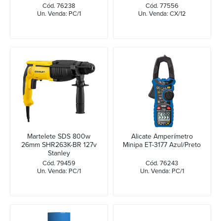
Cód. 76238
Cód. 77556
Un. Venda: PC/1
Un. Venda: CX/12
Martelete SDS 800w
Alicate Amperímetro
26mm SHR263K-BR 127v
Minipa ET-3177 Azul/Preto
Stanley
Cód. 79459
Cód. 76243
Un. Venda: PC/1
Un. Venda: PC/1