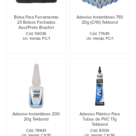
Bolsa Para Ferramentas
Adesivo Instantâneo 793
23 Bolsos Fechados
20g (C/10) Tekbond
Azul/Preto Brasfort
Cód. 59036
Cód. 77645
Un. Venda: PC/1
Un. Venda: PC/1
Adesivo Instantâneo 200
Adesivo Plástico Para
20g Tekbond
Tubos de PVC 17g
Tekbond
Cód. 78843
Cód. 81334
Un. Venda: CX/10
Un. Venda: CX/36