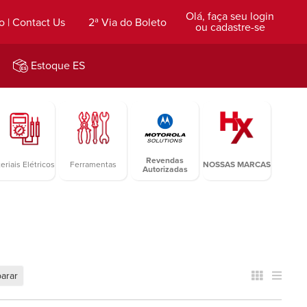
Olá, faça seu login
o | Contact Us
2ª Via do Boleto
ou cadastre-se
Estoque ES
Revendas
eriais Elétricos
Ferramentas
NOSSAS MARCAS
Autorizadas
arar