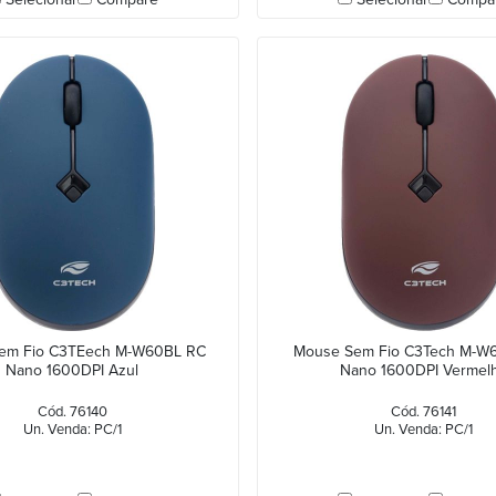
em Fio C3TEech M-W60BL RC
Mouse Sem Fio C3Tech M-W
Nano 1600DPI Azul
Nano 1600DPI Vermel
Cód. 76140
Cód. 76141
Un. Venda: PC/1
Un. Venda: PC/1