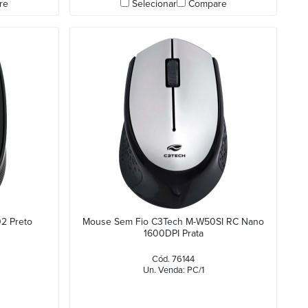
re
Selecionar
Compare
2 Preto
Mouse Sem Fio C3Tech M-W50SI RC Nano
1600DPI Prata
Cód. 76144
Un. Venda: PC/1