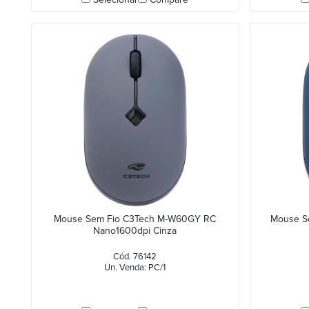
Mouse Sem Fio C3Tech M-W60GY RC
Mouse S
Nano1600dpi Cinza
Cód. 76142
Un. Venda: PC/1