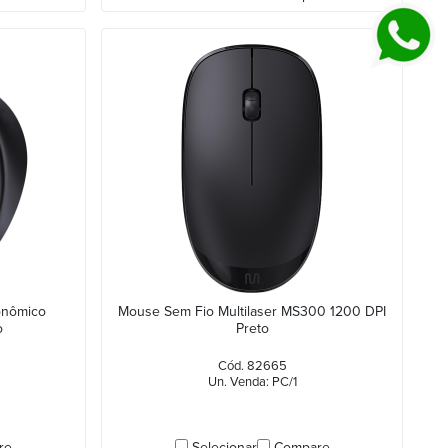
onômico
Mouse Sem Fio Multilaser MS300 1200 DPI
o
Preto
Cód. 82665
Un. Venda: PC/1
re
Selecionar
Compare