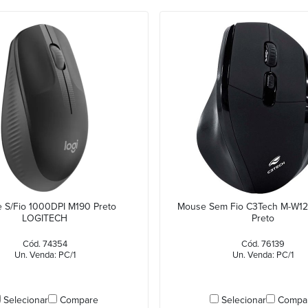
 S/Fio 1000DPI M190 Preto
Mouse Sem Fio C3Tech M-W1
LOGITECH
Preto
Cód. 74354
Cód. 76139
Un. Venda: PC/1
Un. Venda: PC/1
Selecionar
Compare
Selecionar
Compa