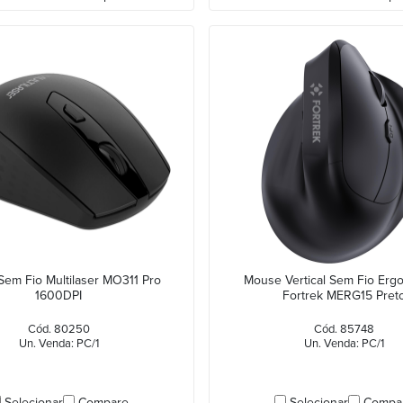
em Fio Multilaser MO311 Pro
Mouse Vertical Sem Fio Erg
1600DPI
Fortrek MERG15 Pret
Cód. 80250
Cód. 85748
Un. Venda: PC/1
Un. Venda: PC/1
Selecionar
Compare
Selecionar
Compa