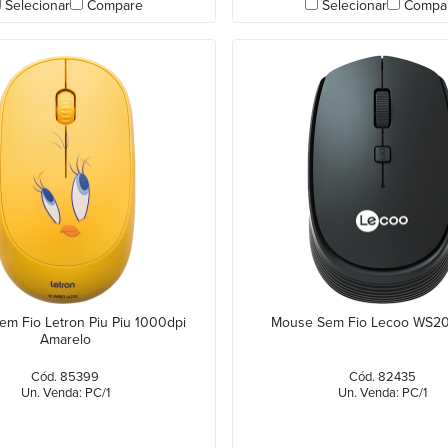
Selecionar
Compare
Selecionar
Compa
m Fio Letron Piu Piu 1000dpi
Mouse Sem Fio Lecoo WS20
Amarelo
Cód. 85399
Cód. 82435
Un. Venda: PC/1
Un. Venda: PC/1