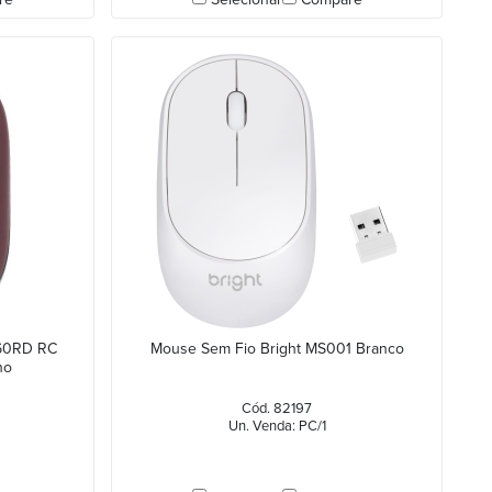
60RD RC
Mouse Sem Fio Bright MS001 Branco
ho
Cód. 82197
Un. Venda: PC/1