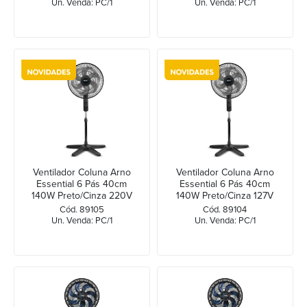
Un. Venda: PC/1
Un. Venda: PC/1
Ventilador Coluna Arno
Ventilador Coluna Arno
Essential 6 Pás 40cm
Essential 6 Pás 40cm
140W Preto/Cinza 220V
140W Preto/Cinza 127V
VD2C
VD2C
Cód. 89105
Cód. 89104
Un. Venda: PC/1
Un. Venda: PC/1