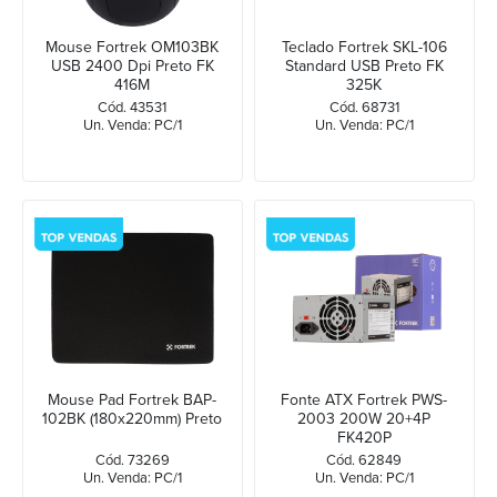
Mouse Fortrek OM103BK
Teclado Fortrek SKL-106
USB 2400 Dpi Preto FK
Standard USB Preto FK
416M
325K
Cód. 43531
Cód. 68731
Un. Venda: PC/1
Un. Venda: PC/1
Mouse Pad Fortrek BAP-
Fonte ATX Fortrek PWS-
102BK (180x220mm) Preto
2003 200W 20+4P
FK420P
Cód. 73269
Cód. 62849
Un. Venda: PC/1
Un. Venda: PC/1